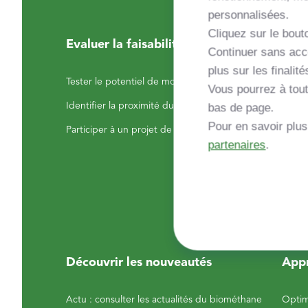
personnalisées.
Cliquez sur le bouto
Evaluer la faisabilité de mon projet
Mont
Continuer sans acce
plus sur les finalité
Tester le potentiel de mon exploitation
Commu
Vous pourrez à tout
projet
Identifier la proximité du réseau de gaz GRDF
bas de page.
Finan
Pour en savoir plu
Participer à un projet de méthanisation
partenaires
.
Décou
projet
Comp
Découvrir les nouveautés
Appr
Actu : consulter les actualités du biométhane
Optim