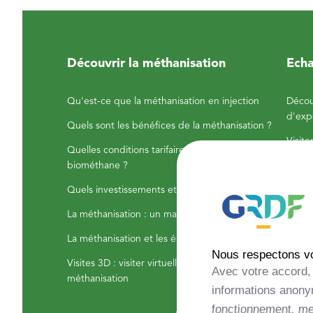
Découvrir la méthanisation
Echa
Qu'est-ce que la méthanisation en injection
Décou
d'exp
Quels sont les bénéfices de la méthanisation ?
Visite
Quelles conditions tarifaires pour la vente du
biométhane ?
Annuai
corre
Quels investissements et rentabilité attendre ?
La méthanisation : un marché dynamique
La méthanisation et les énergies renouvelables
Nous respectons vot
Visites 3D : visiter virtuellement des sites de
Avec votre accord, 
méthanisation
informations anonym
fonctionnement, mes