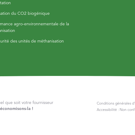
tation
isation du CO2 biogénique
rmance agro-environnementale de la
nisation
curité des unités de méthanisation
 que soit votre fournisseur
Conditions générales d'
, économisons-la !
Accessibilité : Non con