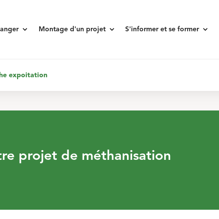
keyboard_arrow_down
keyboard_arrow_down
keyboard_arrow_down
anger
Montage d'un projet
S'informer et se former
he expoitation
tre projet de méthanisation