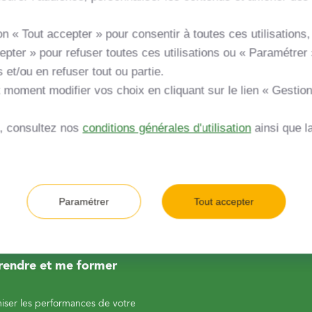
n « Tout accepter » pour consentir à toutes ces utilisations, 
er mon projet
pter » pour refuser toutes ces utilisations ou « Paramétrer 
s et/ou en refuser tout ou partie.
niquer et dialoguer autour de mon
 moment modifier vos choix en cliquant sur le lien « Gestio
cer mon projet
s, consultez nos
conditions générales d'utilisation
ainsi que l
vrir les étapes et les démarches de mon
rendre l'accompagnement de GRDF
Paramétrer
Tout accepter
endre et me former
iser les performances de votre