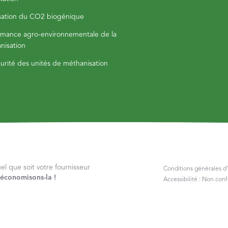
isation du CO2 biogénique
rmance agro-environnementale de la
nisation
curité des unités de méthanisation
 que soit votre fournisseur
Conditions générales d'
, économisons-la !
Accessibilité : Non con