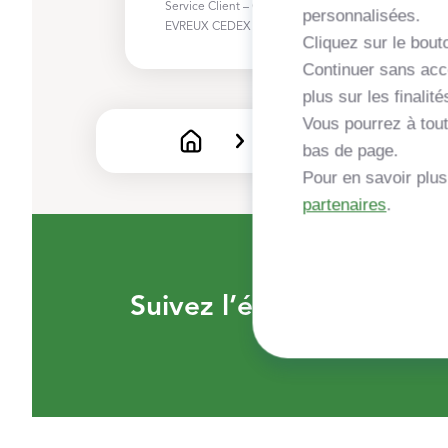
Service Client – Correspondant Informatique et Lib
personnalisées.
EVREUX CEDEX ou protectiondesdonnées@grdf.fr
Cliquez sur le bouto
Continuer sans acce
plus sur les finalité
Vous pourrez à tout
Contact
bas de page.
Pour en savoir plu
partenaires
.
Suivez l’évolution de vo