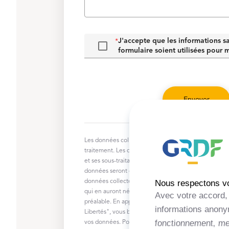
J'accepte que les informations sa
*
formulaire soient utilisées pour 
Envoyer
Les données collectées dans le cadre de ce formulair
traitement. Les données collectées ne seront utilisé
et ses sous-traitants que pour recontacter l’utilisateur
données seront conservées pendant une durée de 2 a
données collectées ne pourront faire l'objet d'un tran
Nous respectons vot
qui en auront nécessairement besoin dans le cadre du
Avec votre accord, 
préalable. En application de la loi du 6 janvier 1978 
informations anonym
Libertés", vous bénéficiez d'un droit d'accès, de rect
fonctionnement, mes
vos données. Pour exercer ce droit, vous pouvez écr