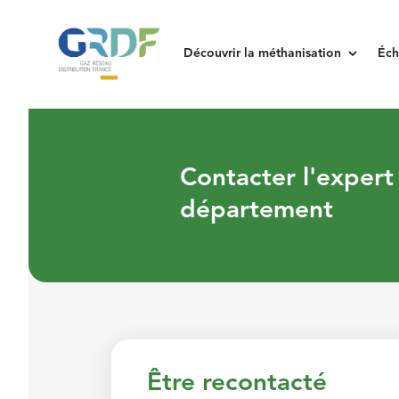
keyboard_arrow_down
Découvrir la méthanisation
Éch
Contacter l'exper
département
Être recontacté