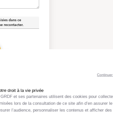
isies dans ce
me recontacter.
e font l'objet d'un
Continuer
es par GRDF, ses partenaires
 et à cette seule fin. Les
nnées après la collecte. Les
sfert à des tiers, hors ceux
re droit à la vie privée
 projet, sans votre accord
GRDF et ses partenaires utilisent des cookies pour collecte
dite "Informatique et
isées lors de la consultation de ce site afin d’en assurer le
ification et de suppression de
urer l’audience, personnaliser les contenus et afficher des 
ire par courrier à GRDF