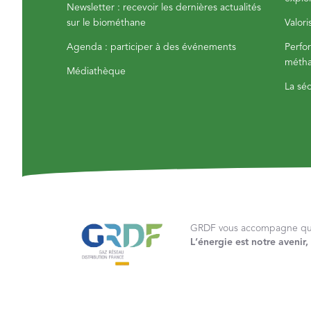
Newsletter : recevoir les dernières actualités
sur le biométhane
Valor
Agenda : participer à des événements
Perfo
métha
Médiathèque
La sé
GRDF vous accompagne quel
L‘énergie est notre avenir