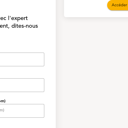
Accéder 
ec l'expert
nt, dites-nous
om)