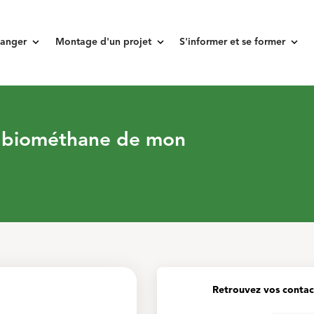
keyboard_arrow_down
keyboard_arrow_down
keyboard_arrow_down
anger
Montage d'un projet
S'informer et se former
t biométhane de mon
Retrouvez vos contac