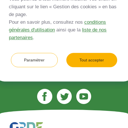
Inscrivez-vous à notre newsletter
cliquant sur le lien « Gestion des cookies » en bas
de page.
*
Entreprise
Pour en savoir plus, consultez nos
conditions
générales d'utilisation
ainsi que la
liste de nos
Quelle est votre type d’entreprise ?
partenaires
.
*
Adresse e-mail (ex. jean.dupont@gmail.com)
Paramétrer
Tout accepter
M’inscrire