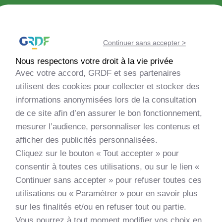
Découvrir la méthanisation
Continuer sans accepter >
Echanger avec la communauté
Nous respectons votre droit à la vie privée
Avec votre accord, GRDF et ses partenaires
Evaluer la faisabilité de mon projet
utilisent des cookies pour collecter et stocker des
informations anonymisées lors de la consultation
de ce site afin d’en assurer le bon fonctionnement,
Monter mon projet
mesurer l’audience, personnaliser les contenus et
afficher des publicités personnalisées.
Découvrir les nouveautés
Cliquez sur le bouton « Tout accepter » pour
consentir à toutes ces utilisations, ou sur le lien «
Apprendre et me former
Continuer sans accepter » pour refuser toutes ces
utilisations ou « Paramétrer » pour en savoir plus
sur les finalités et/ou en refuser tout ou partie.
Vous pourrez à tout moment modifier vos choix en