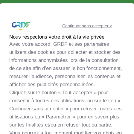
Découvrir la méthanisation
Continuer sans accepter >
Echanger avec la communauté
Nous respectons votre droit à la vie privée
Avec votre accord, GRDF et ses partenaires
Evaluer la faisabilité de mon projet
utilisent des cookies pour collecter et stocker des
informations anonymisées lors de la consultation
de ce site afin d’en assurer le bon fonctionnement,
Monter mon projet
mesurer l’audience, personnaliser les contenus et
afficher des publicités personnalisées.
Découvrir les nouveautés
Cliquez sur le bouton « Tout accepter » pour
consentir à toutes ces utilisations, ou sur le lien «
Apprendre et me former
Continuer sans accepter » pour refuser toutes ces
utilisations ou « Paramétrer » pour en savoir plus
sur les finalités et/ou en refuser tout ou partie.
Vous pourrez à tout moment modifier vos choix en