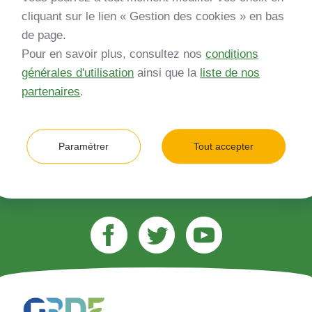
Inscrivez-vous à notre newsletter
cliquant sur le lien « Gestion des cookies » en bas
de page.
*
Entreprise
Pour en savoir plus, consultez nos
conditions
générales d'utilisation
ainsi que la
liste de nos
Quelle est votre type d’entreprise ?
partenaires
.
*
Adresse e-mail (ex. jean.dupont@gmail.com)
Paramétrer
Tout accepter
M’inscrire