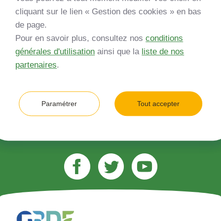
Inscrivez-vous à notre newsletter
cliquant sur le lien « Gestion des cookies » en bas
de page.
*
Entreprise
Pour en savoir plus, consultez nos
conditions
générales d'utilisation
ainsi que la
liste de nos
Quelle est votre type d’entreprise ?
partenaires
.
*
Adresse e-mail (ex. jean.dupont@gmail.com)
Paramétrer
Tout accepter
M’inscrire