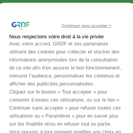
Découvrir la méthanisation
Continuer sans accepter >
Echanger avec la communauté
Nous respectons votre droit à la vie privée
Avec votre accord, GRDF et ses partenaires
Evaluer la faisabilité de mon projet
utilisent des cookies pour collecter et stocker des
informations anonymisées lors de la consultation
de ce site afin d’en assurer le bon fonctionnement,
Monter mon projet
mesurer l’audience, personnaliser les contenus et
afficher des publicités personnalisées.
Découvrir les nouveautés
Cliquez sur le bouton « Tout accepter » pour
consentir à toutes ces utilisations, ou sur le lien «
Apprendre et me former
Continuer sans accepter » pour refuser toutes ces
utilisations ou « Paramétrer » pour en savoir plus
sur les finalités et/ou en refuser tout ou partie.
Vous pourrez à tout moment modifier vos choix en