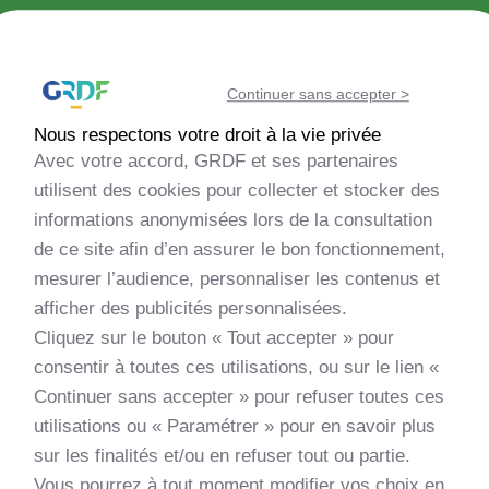
Découvrir la méthanisation
Continuer sans accepter >
Echanger avec la communauté
Nous respectons votre droit à la vie privée
Avec votre accord, GRDF et ses partenaires
Evaluer la faisabilité de mon projet
utilisent des cookies pour collecter et stocker des
informations anonymisées lors de la consultation
de ce site afin d’en assurer le bon fonctionnement,
Monter mon projet
mesurer l’audience, personnaliser les contenus et
afficher des publicités personnalisées.
Découvrir les nouveautés
Cliquez sur le bouton « Tout accepter » pour
consentir à toutes ces utilisations, ou sur le lien «
Apprendre et me former
Continuer sans accepter » pour refuser toutes ces
utilisations ou « Paramétrer » pour en savoir plus
sur les finalités et/ou en refuser tout ou partie.
Vous pourrez à tout moment modifier vos choix en