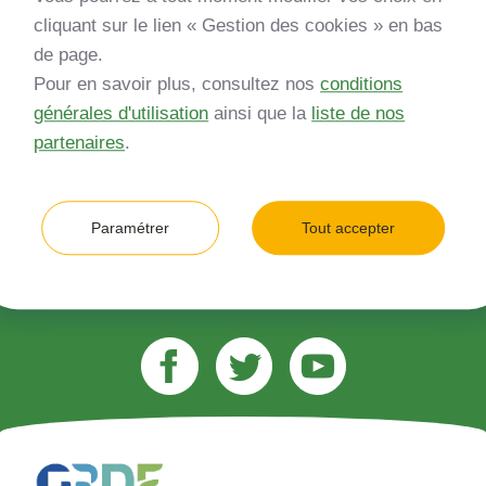
Inscrivez-vous à notre newsletter
cliquant sur le lien « Gestion des cookies » en bas
de page.
*
Entreprise
Pour en savoir plus, consultez nos
conditions
générales d'utilisation
ainsi que la
liste de nos
Quelle est votre type d’entreprise ?
partenaires
.
*
Adresse e-mail (ex. jean.dupont@gmail.com)
Paramétrer
Tout accepter
M’inscrire