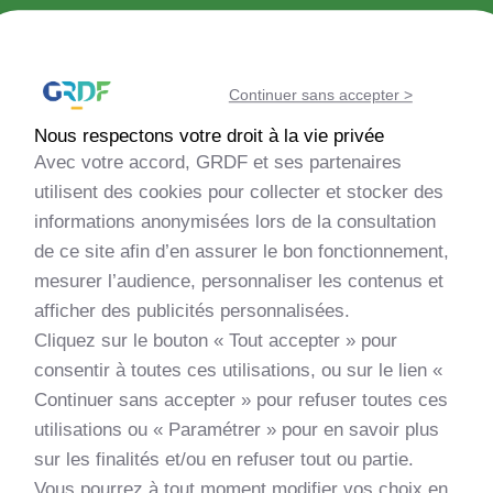
Découvrir la méthanisation
Continuer sans accepter >
Echanger avec la communauté
Nous respectons votre droit à la vie privée
Avec votre accord, GRDF et ses partenaires
Evaluer la faisabilité de mon projet
utilisent des cookies pour collecter et stocker des
informations anonymisées lors de la consultation
de ce site afin d’en assurer le bon fonctionnement,
Monter mon projet
mesurer l’audience, personnaliser les contenus et
afficher des publicités personnalisées.
Découvrir les nouveautés
Cliquez sur le bouton « Tout accepter » pour
consentir à toutes ces utilisations, ou sur le lien «
Apprendre et me former
Continuer sans accepter » pour refuser toutes ces
utilisations ou « Paramétrer » pour en savoir plus
sur les finalités et/ou en refuser tout ou partie.
Vous pourrez à tout moment modifier vos choix en