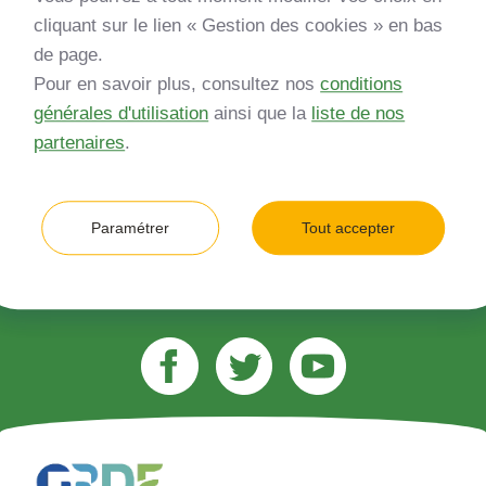
Inscrivez-vous à notre newsletter
cliquant sur le lien « Gestion des cookies » en bas
de page.
*
Entreprise
Pour en savoir plus, consultez nos
conditions
générales d'utilisation
ainsi que la
liste de nos
Quelle est votre type d’entreprise ?
partenaires
.
*
Adresse e-mail (ex. jean.dupont@gmail.com)
Paramétrer
Tout accepter
M’inscrire