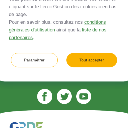
Inscrivez-vous à notre newsletter
cliquant sur le lien « Gestion des cookies » en bas
de page.
*
Entreprise
Pour en savoir plus, consultez nos
conditions
générales d'utilisation
ainsi que la
liste de nos
Quelle est votre type d’entreprise ?
partenaires
.
*
Adresse e-mail (ex. jean.dupont@gmail.com)
Paramétrer
Tout accepter
M’inscrire