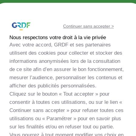
Découvrir la méthanisation
Continuer sans accepter >
Echanger avec la communauté
Nous respectons votre droit à la vie privée
Avec votre accord, GRDF et ses partenaires
Evaluer la faisabilité de mon projet
utilisent des cookies pour collecter et stocker des
informations anonymisées lors de la consultation
de ce site afin d’en assurer le bon fonctionnement,
Monter mon projet
mesurer l’audience, personnaliser les contenus et
afficher des publicités personnalisées.
Découvrir les nouveautés
Cliquez sur le bouton « Tout accepter » pour
consentir à toutes ces utilisations, ou sur le lien «
Apprendre et me former
Continuer sans accepter » pour refuser toutes ces
utilisations ou « Paramétrer » pour en savoir plus
sur les finalités et/ou en refuser tout ou partie.
Vous pourrez à tout moment modifier vos choix en