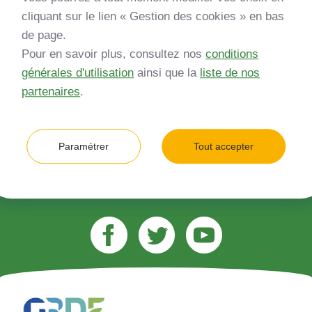
Inscrivez-vous à notre newsletter
cliquant sur le lien « Gestion des cookies » en bas
de page.
*
Entreprise
Pour en savoir plus, consultez nos
conditions
générales d'utilisation
ainsi que la
liste de nos
Quelle est votre type d’entreprise ?
partenaires
.
*
Adresse e-mail (ex. jean.dupont@gmail.com)
Paramétrer
Tout accepter
M’inscrire