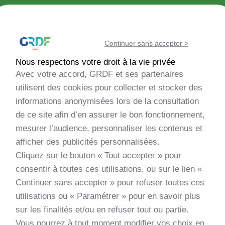
Découvrir la méthanisation
Continuer sans accepter >
Echanger avec la communauté
Nous respectons votre droit à la vie privée
Avec votre accord, GRDF et ses partenaires
Evaluer la faisabilité de mon projet
utilisent des cookies pour collecter et stocker des
informations anonymisées lors de la consultation
de ce site afin d’en assurer le bon fonctionnement,
Monter mon projet
mesurer l’audience, personnaliser les contenus et
afficher des publicités personnalisées.
Découvrir les nouveautés
Cliquez sur le bouton « Tout accepter » pour
consentir à toutes ces utilisations, ou sur le lien «
Apprendre et me former
Continuer sans accepter » pour refuser toutes ces
utilisations ou « Paramétrer » pour en savoir plus
sur les finalités et/ou en refuser tout ou partie.
Vous pourrez à tout moment modifier vos choix en