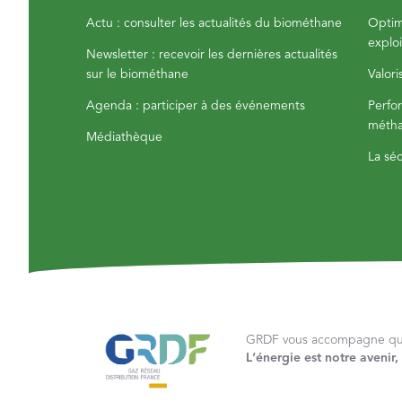
Actu : consulter les actualités du biométhane
Optim
exploi
Newsletter : recevoir les dernières actualités
sur le biométhane
Valor
Agenda : participer à des événements
Perfo
métha
Médiathèque
La sé
GRDF vous accompagne quel
L‘énergie est notre avenir