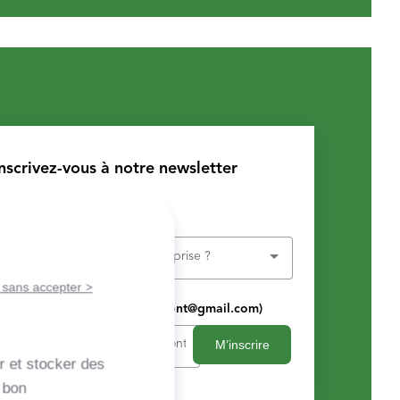
Inscrivez-vous à notre newsletter
Entreprise
Quelle est votre type d’entreprise ?
 sans accepter >
Adresse e-mail (ex. jean.dupont@gmail.com)
M’inscrire
r et stocker des
 bon