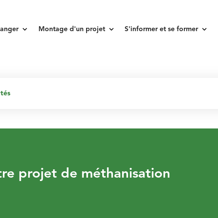
keyboard_arrow_down
keyboard_arrow_down
keyboard_arrow_down
anger
Montage d'un projet
S'informer et se former
ités
tre projet de méthanisation