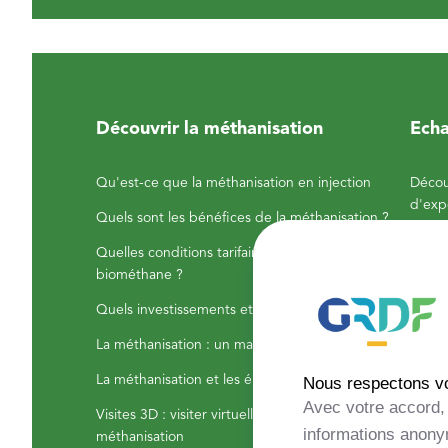
Découvrir la méthanisation
Echa
Qu'est-ce que la méthanisation en injection
Décou
d'exp
Quels sont les bénéfices de la méthanisation ?
Visite
Quelles conditions tarifaires pour la vente du
biométhane ?
Annuai
corre
Quels investissements et rentabilité attendre ?
La méthanisation : un marché dynamique
La méthanisation et les énergies renouvelables
Nous respectons vot
Avec votre accord, 
Visites 3D : visiter virtuellement des sites de
informations anonym
méthanisation