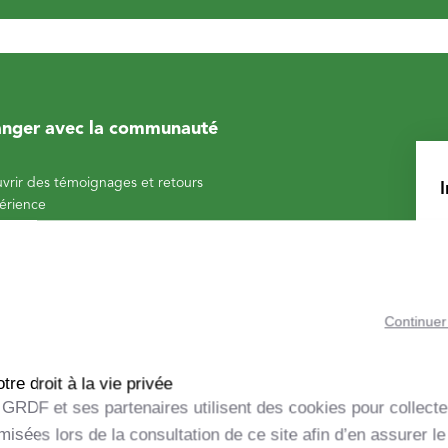
nger avec la communauté
vrir des témoignages et retours
érience
r les sites en exploitation
*
re : trouver les prestataires qui me
spondent
Continuer
*
re droit à la vie privée
GRDF et ses partenaires utilisent des cookies pour collecte
isées lors de la consultation de ce site afin d’en assurer le