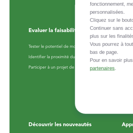
fonctionnement, mes
personnalisées.
Cliquez sur le bouto
Continuer sans acce
Evaluer la faisabilité de mon projet
Mont
plus sur les finalité
Vous pourrez à tout
Tester le potentiel de mon exploitation
Commu
bas de page.
projet
Identifier la proximité du réseau de gaz GRDF
Pour en savoir plu
Finan
Participer à un projet de méthanisation
partenaires
.
Décou
projet
Comp
Découvrir les nouveautés
Appr