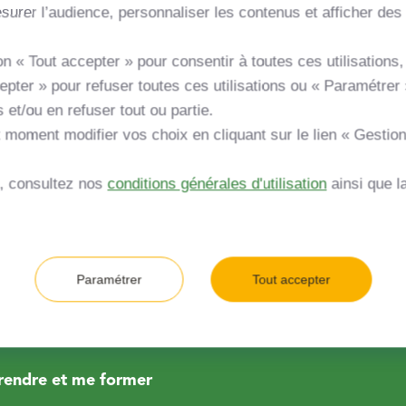
urer l’audience, personnaliser les contenus et afficher des 
n « Tout accepter » pour consentir à toutes ces utilisations, 
pter » pour refuser toutes ces utilisations ou « Paramétrer 
er mon projet
s et/ou en refuser tout ou partie.
 moment modifier vos choix en cliquant sur le lien « Gestio
niquer et dialoguer autour de mon
s, consultez nos
conditions générales d'utilisation
ainsi que l
cer mon projet
vrir les étapes et les démarches de mon
rendre l'accompagnement de GRDF
Paramétrer
Tout accepter
endre et me former