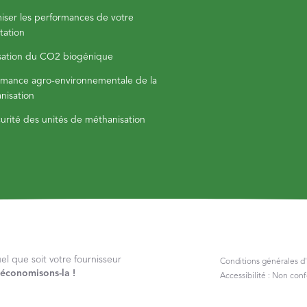
iser les performances de votre
tation
isation du CO2 biogénique
rmance agro-environnementale de la
nisation
curité des unités de méthanisation
 que soit votre fournisseur
Conditions générales d'
, économisons-la !
Accessibilité : Non con