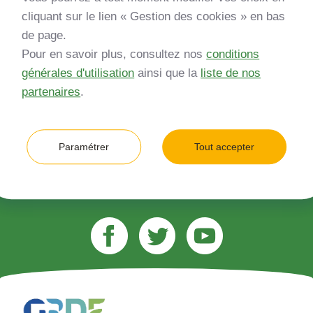
Inscrivez-vous à notre newsletter
cliquant sur le lien « Gestion des cookies » en bas
de page.
*
Entreprise
Pour en savoir plus, consultez nos
conditions
générales d'utilisation
ainsi que la
liste de nos
Quelle est votre type d’entreprise ?
partenaires
.
*
Adresse e-mail (ex. jean.dupont@gmail.com)
Paramétrer
Tout accepter
M’inscrire