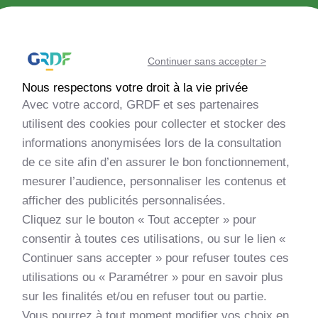
Découvrir la méthanisation
Continuer sans accepter >
Echanger avec la communauté
Nous respectons votre droit à la vie privée
Avec votre accord, GRDF et ses partenaires
Evaluer la faisabilité de mon projet
utilisent des cookies pour collecter et stocker des
informations anonymisées lors de la consultation
de ce site afin d’en assurer le bon fonctionnement,
Monter mon projet
mesurer l’audience, personnaliser les contenus et
afficher des publicités personnalisées.
Découvrir les nouveautés
Cliquez sur le bouton « Tout accepter » pour
consentir à toutes ces utilisations, ou sur le lien «
Apprendre et me former
Continuer sans accepter » pour refuser toutes ces
utilisations ou « Paramétrer » pour en savoir plus
sur les finalités et/ou en refuser tout ou partie.
Vous pourrez à tout moment modifier vos choix en