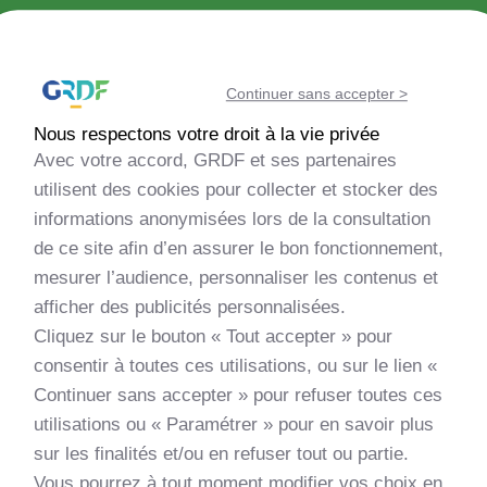
Découvrir la méthanisation
Continuer sans accepter >
Echanger avec la communauté
Nous respectons votre droit à la vie privée
Avec votre accord, GRDF et ses partenaires
Evaluer la faisabilité de mon projet
utilisent des cookies pour collecter et stocker des
informations anonymisées lors de la consultation
de ce site afin d’en assurer le bon fonctionnement,
Monter mon projet
mesurer l’audience, personnaliser les contenus et
afficher des publicités personnalisées.
Découvrir les nouveautés
Cliquez sur le bouton « Tout accepter » pour
consentir à toutes ces utilisations, ou sur le lien «
Apprendre et me former
Continuer sans accepter » pour refuser toutes ces
utilisations ou « Paramétrer » pour en savoir plus
sur les finalités et/ou en refuser tout ou partie.
Vous pourrez à tout moment modifier vos choix en