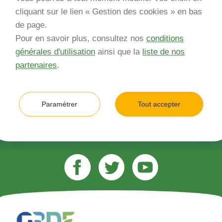
Inscrivez-vous à notre newsletter
cliquant sur le lien « Gestion des cookies » en bas
de page.
*
Entreprise
Pour en savoir plus, consultez nos
conditions
générales d'utilisation
ainsi que la
liste de nos
Quelle est votre type d’entreprise ?
partenaires
.
*
Adresse e-mail (ex. jean.dupont@gmail.com)
Paramétrer
Tout accepter
M’inscrire