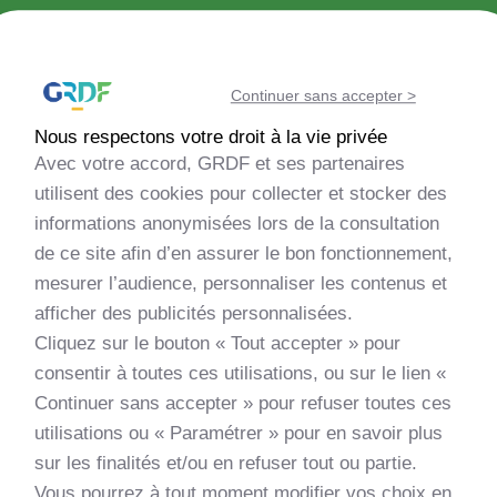
Découvrir la méthanisation
Continuer sans accepter >
Echanger avec la communauté
Nous respectons votre droit à la vie privée
Avec votre accord, GRDF et ses partenaires
Evaluer la faisabilité de mon projet
utilisent des cookies pour collecter et stocker des
informations anonymisées lors de la consultation
de ce site afin d’en assurer le bon fonctionnement,
Monter mon projet
mesurer l’audience, personnaliser les contenus et
afficher des publicités personnalisées.
Découvrir les nouveautés
Cliquez sur le bouton « Tout accepter » pour
consentir à toutes ces utilisations, ou sur le lien «
Apprendre et me former
Continuer sans accepter » pour refuser toutes ces
utilisations ou « Paramétrer » pour en savoir plus
sur les finalités et/ou en refuser tout ou partie.
Vous pourrez à tout moment modifier vos choix en